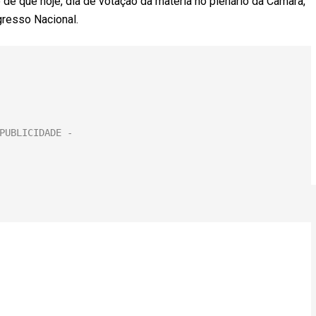
 de que hoje, dia de votação da matéria no plenário da Câmara,
resso Nacional.