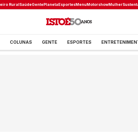
eiro Rural
Saúde
Gente
Planeta
Esportes
Menu
Motorshow
Mulher
Sustent
COLUNAS
GENTE
ESPORTES
ENTRETENIMEN