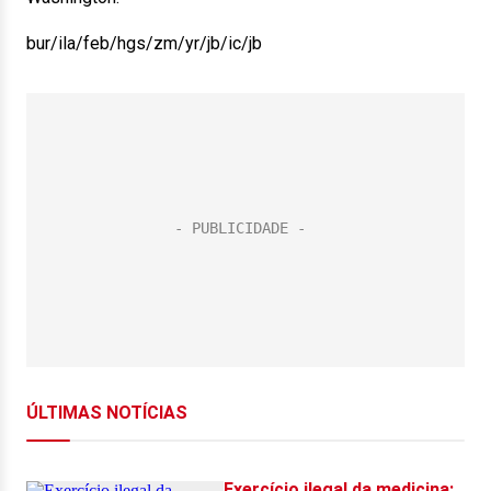
bur/ila/feb/hgs/zm/yr/jb/ic/jb