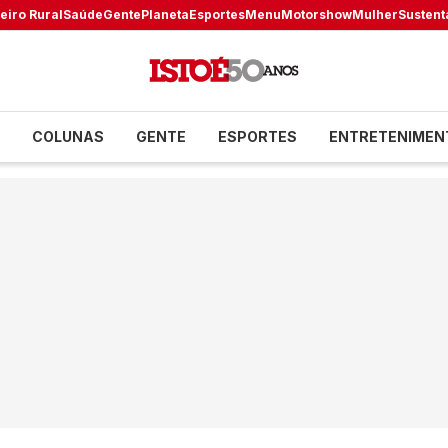
eiro Rural
Saúde
Gente
Planeta
Esportes
Menu
Motorshow
Mulher
Sustent
COLUNAS
GENTE
ESPORTES
ENTRETENIMEN