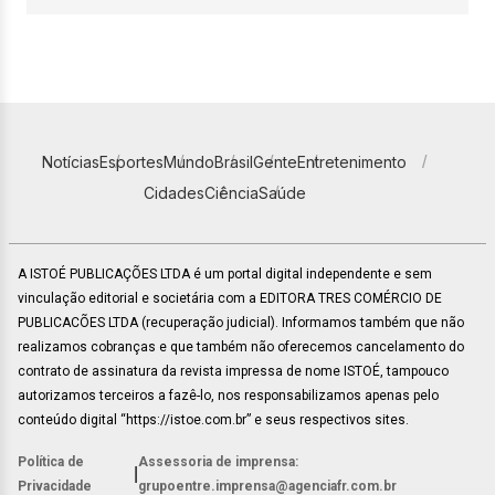
Notícias
Esportes
Mundo
Brasil
Gente
Entretenimento
Cidades
Ciência
Saúde
A ISTOÉ PUBLICAÇÕES LTDA é um portal digital independente e sem
vinculação editorial e societária com a EDITORA TRES COMÉRCIO DE
PUBLICACÕES LTDA (recuperação judicial). Informamos também que não
realizamos cobranças e que também não oferecemos cancelamento do
contrato de assinatura da revista impressa de nome ISTOÉ, tampouco
autorizamos terceiros a fazê-lo, nos responsabilizamos apenas pelo
conteúdo digital “https://istoe.com.br” e seus respectivos sites.
Política de
Assessoria de imprensa:
|
Privacidade
grupoentre.imprensa@agenciafr.com.br