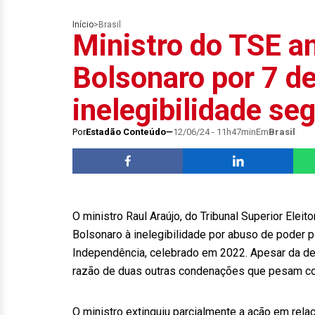
Início
>
Brasil
Ministro do TSE a
Bolsonaro por 7 d
inelegibilidade se
Por
Estadão Conteúdo
12/06/24 - 11h47min
Em
Brasil
O ministro Raul Araújo, do Tribunal Superior Elei
Bolsonaro à inelegibilidade por abuso de poder
Independência, celebrado em 2022. Apesar da dec
razão de duas outras condenações que pesam con
O ministro extinguiu parcialmente a ação em rel