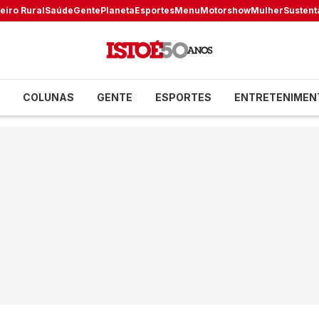
eiro Rural
Saúde
Gente
Planeta
Esportes
Menu
Motorshow
Mulher
Sustent
COLUNAS
GENTE
ESPORTES
ENTRETENIMEN