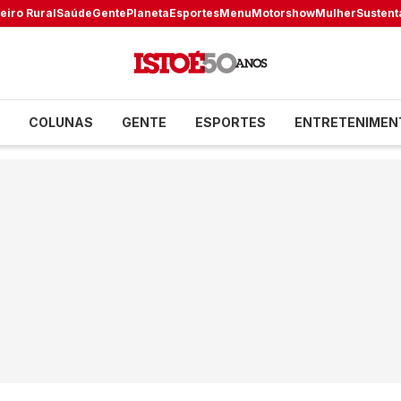
eiro Rural
Saúde
Gente
Planeta
Esportes
Menu
Motorshow
Mulher
Sustent
COLUNAS
GENTE
ESPORTES
ENTRETENIMEN