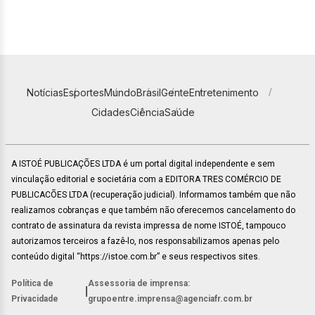
Notícias
Esportes
Mundo
Brasil
Gente
Entretenimento
Cidades
Ciência
Saúde
A ISTOÉ PUBLICAÇÕES LTDA é um portal digital independente e sem
vinculação editorial e societária com a EDITORA TRES COMÉRCIO DE
PUBLICACÕES LTDA (recuperação judicial). Informamos também que não
realizamos cobranças e que também não oferecemos cancelamento do
contrato de assinatura da revista impressa de nome ISTOÉ, tampouco
autorizamos terceiros a fazê-lo, nos responsabilizamos apenas pelo
conteúdo digital “https://istoe.com.br” e seus respectivos sites.
Política de
Assessoria de imprensa:
|
Privacidade
grupoentre.imprensa@agenciafr.com.br