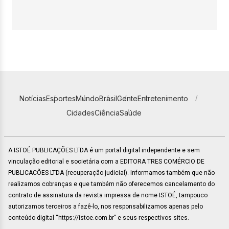
Notícias
Esportes
Mundo
Brasil
Gente
Entretenimento
Cidades
Ciência
Saúde
A ISTOÉ PUBLICAÇÕES LTDA é um portal digital independente e sem
vinculação editorial e societária com a EDITORA TRES COMÉRCIO DE
PUBLICACÕES LTDA (recuperação judicial). Informamos também que não
realizamos cobranças e que também não oferecemos cancelamento do
contrato de assinatura da revista impressa de nome ISTOÉ, tampouco
autorizamos terceiros a fazê-lo, nos responsabilizamos apenas pelo
conteúdo digital “https://istoe.com.br” e seus respectivos sites.