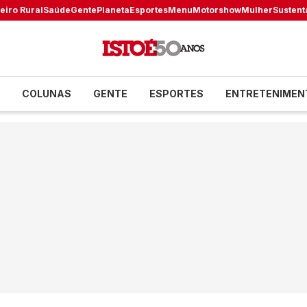
eiro Rural
Saúde
Gente
Planeta
Esportes
Menu
Motorshow
Mulher
Sustent
COLUNAS
GENTE
ESPORTES
ENTRETENIMEN