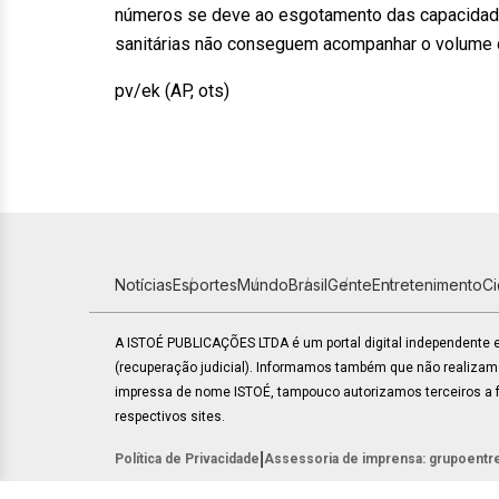
números se deve ao esgotamento das capacidades
sanitárias não conseguem acompanhar o volume de
pv/ek (AP, ots)
Notícias
Esportes
Mundo
Brasil
Gente
Entretenimento
C
A ISTOÉ PUBLICAÇÕES LTDA é um portal digital independente
(recuperação judicial). Informamos também que não realiza
impressa de nome ISTOÉ, tampouco autorizamos terceiros a fa
respectivos sites.
|
Política de Privacidade
Assessoria de imprensa: grupoentr