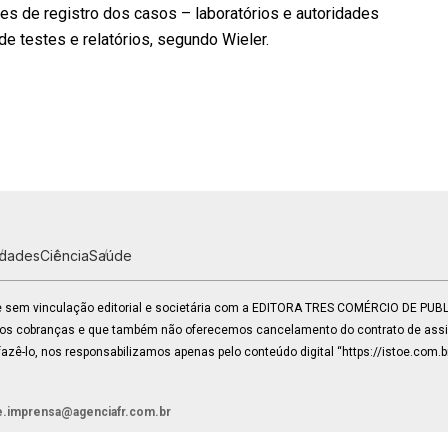
 de registro dos casos – laboratórios e autoridades
 testes e relatórios, segundo Wieler.
idades
Ciência
Saúde
 e sem vinculação editorial e societária com a EDITORA TRES COMÉRCIO DE PU
mos cobranças e que também não oferecemos cancelamento do contrato de assin
zê-lo, nos responsabilizamos apenas pelo conteúdo digital “https://istoe.com.b
e.imprensa@agenciafr.com.br