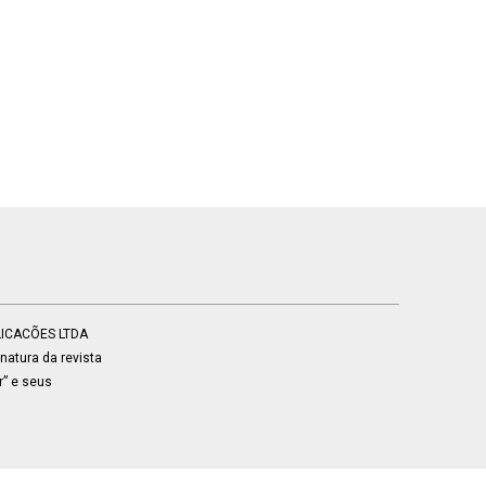
BLICACÕES LTDA
atura da revista
r” e seus