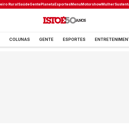
eiro Rural
Saúde
Gente
Planeta
Esportes
Menu
Motorshow
Mulher
Sustent
COLUNAS
GENTE
ESPORTES
ENTRETENIMEN