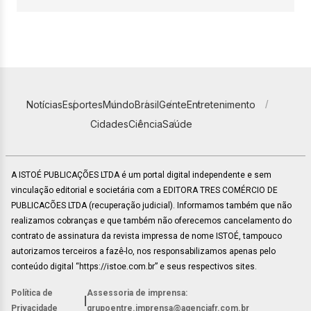
Notícias
Esportes
Mundo
Brasil
Gente
Entretenimento
Cidades
Ciência
Saúde
A ISTOÉ PUBLICAÇÕES LTDA é um portal digital independente e sem
vinculação editorial e societária com a EDITORA TRES COMÉRCIO DE
PUBLICACÕES LTDA (recuperação judicial). Informamos também que não
realizamos cobranças e que também não oferecemos cancelamento do
contrato de assinatura da revista impressa de nome ISTOÉ, tampouco
autorizamos terceiros a fazê-lo, nos responsabilizamos apenas pelo
conteúdo digital “https://istoe.com.br” e seus respectivos sites.
Política de
Assessoria de imprensa:
|
Privacidade
grupoentre.imprensa@agenciafr.com.br