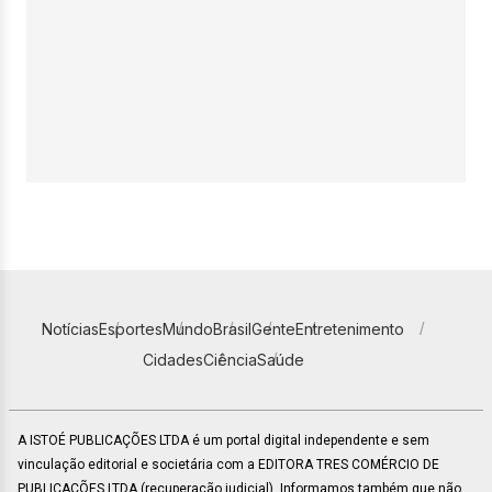
Notícias
Esportes
Mundo
Brasil
Gente
Entretenimento
Cidades
Ciência
Saúde
A ISTOÉ PUBLICAÇÕES LTDA é um portal digital independente e sem
vinculação editorial e societária com a EDITORA TRES COMÉRCIO DE
PUBLICACÕES LTDA (recuperação judicial). Informamos também que não