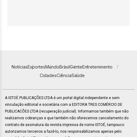
Notícias
Esportes
Mundo
Brasil
Gente
Entretenimento
Cidades
Ciência
Saúde
A ISTOÉ PUBLICAÇÕES LTDA é um portal digital independente e sem
vinculação editorial e societária com a EDITORA TRES COMÉRCIO DE
PUBLICACÕES LTDA (recuperação judicial). Informamos também que não
realizamos cobranças e que também não oferecemos cancelamento do
contrato de assinatura da revista impressa de nome ISTOÉ, tampouco
autorizamos terceiros a fazê-lo, nos responsabilizamos apenas pelo