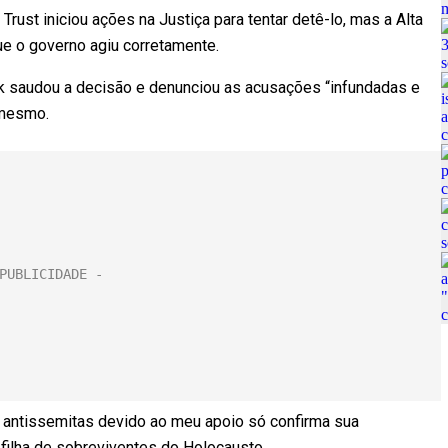
rust iniciou ações na Justiça para tentar detê-lo, mas a Alta
e o governo agiu corretamente.
ick saudou a decisão e denunciou as acusações “infundadas e
 mesmo.
s antissemitas devido ao meu apoio só confirma sua
é filha de sobreviventes do Holocausto.