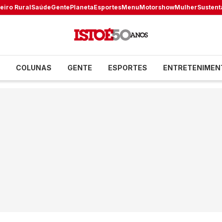
eiro Rural
Saúde
Gente
Planeta
Esportes
Menu
Motorshow
Mulher
Sustent
COLUNAS
GENTE
ESPORTES
ENTRETENIMEN