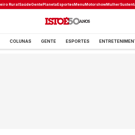
eiro Rural
Saúde
Gente
Planeta
Esportes
Menu
Motorshow
Mulher
Sustent
COLUNAS
GENTE
ESPORTES
ENTRETENIMEN