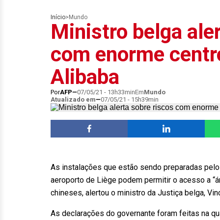
Início
>
Mundo
Ministro belga ale
com enorme centro
Alibaba
Por
AFP
07/05/21 - 13h33min
Em
Mundo
Atualizado em
07/05/21 - 15h39min
As instalações que estão sendo preparadas pelo
aeroporto de Liège podem permitir o acesso a “ár
chineses, alertou o ministro da Justiça belga, Vi
As declarações do governante foram feitas na q