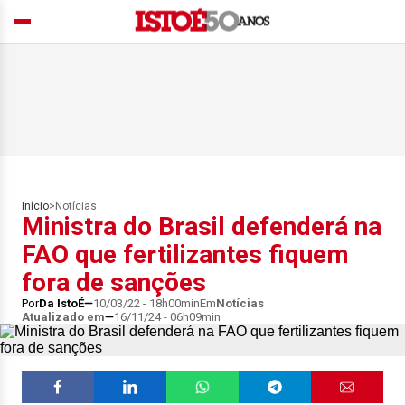
Início
>
Notícias
Ministra do Brasil defenderá na
FAO que fertilizantes fiquem
fora de sanções
Por
Da IstoÉ
10/03/22 - 18h00min
Em
Notícias
Atualizado em
16/11/24 - 06h09min