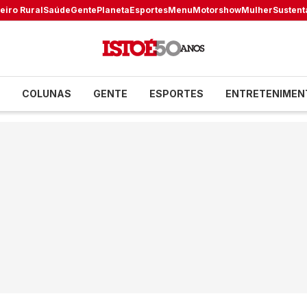
eiro Rural
Saúde
Gente
Planeta
Esportes
Menu
Motorshow
Mulher
Sustent
COLUNAS
GENTE
ESPORTES
ENTRETENIMEN