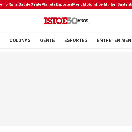
eiro Rural
Saúde
Gente
Planeta
Esportes
Menu
Motorshow
Mulher
Sustent
COLUNAS
GENTE
ESPORTES
ENTRETENIMEN