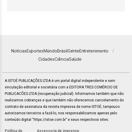
Notícias
Esportes
Mundo
Brasil
Gente
Entretenimento
Cidades
Ciência
Saúde
A ISTOÉ PUBLICAÇÕES LTDA é um portal digital independente e sem
vinculação editorial e societária com a EDITORA TRES COMÉRCIO DE
PUBLICACÕES LTDA (recuperação judicial). Informamos também que não
realizamos cobranças e que também não oferecemos cancelamento do
contrato de assinatura da revista impressa de nome ISTOÉ, tampouco
autorizamos terceiros a fazê-lo, nos responsabilizamos apenas pelo
conteúdo digital “https://istoe.com.br” e seus respectivos sites.
Política de
Assessoria de imprensa: