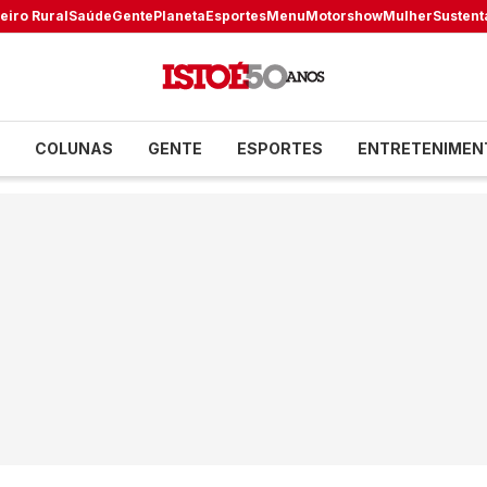
eiro Rural
Saúde
Gente
Planeta
Esportes
Menu
Motorshow
Mulher
Sustent
COLUNAS
GENTE
ESPORTES
ENTRETENIMEN