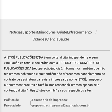
Notícias
Esportes
Mundo
Brasil
Gente
Entretenimento
Cidades
Ciência
Saúde
A ISTOÉ PUBLICAÇÕES LTDA é um portal digital independente e sem
vinculação editorial e societária com a EDITORA TRES COMÉRCIO DE
PUBLICACÕES LTDA (recuperação judicial). Informamos também que não
realizamos cobranças e que também não oferecemos cancelamento do
contrato de assinatura da revista impressa de nome ISTOÉ, tampouco
autorizamos terceiros a fazê-lo, nos responsabilizamos apenas pelo
conteúdo digital “https://istoe.com.br” e seus respectivos sites.
Política de
Assessoria de imprensa:
|
Privacidade
grupoentre.imprensa@agenciafr.com.br