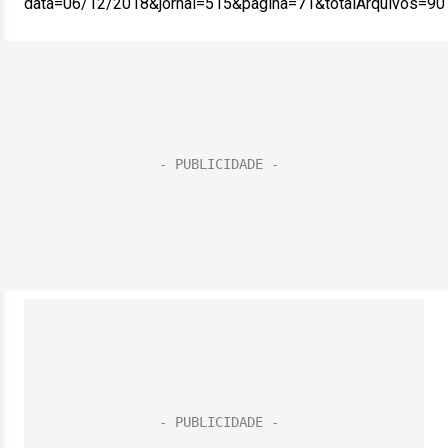
data=06/12/2018&jornal=515&pagina=71&totalArquivos=90