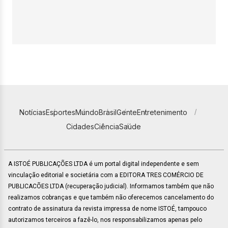
Notícias
Esportes
Mundo
Brasil
Gente
Entretenimento
Cidades
Ciência
Saúde
A ISTOÉ PUBLICAÇÕES LTDA é um portal digital independente e sem
vinculação editorial e societária com a EDITORA TRES COMÉRCIO DE
PUBLICACÕES LTDA (recuperação judicial). Informamos também que não
realizamos cobranças e que também não oferecemos cancelamento do
contrato de assinatura da revista impressa de nome ISTOÉ, tampouco
autorizamos terceiros a fazê-lo, nos responsabilizamos apenas pelo