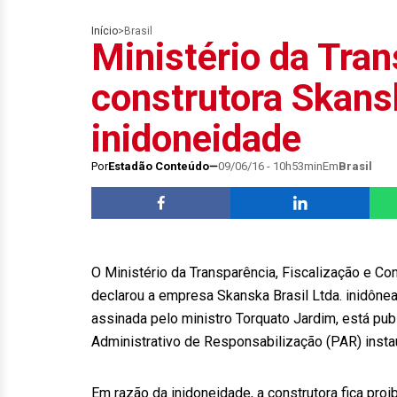
Início
>
Brasil
Ministério da Tra
construtora Skan
inidoneidade
Por
Estadão Conteúdo
09/06/16 - 10h53min
Em
Brasil
O Ministério da Transparência, Fiscalização e Con
declarou a empresa Skanska Brasil Ltda. inidônea
assinada pelo ministro Torquato Jardim, está publ
Administrativo de Responsabilização (PAR) insta
Em razão da inidoneidade, a construtora fica proi