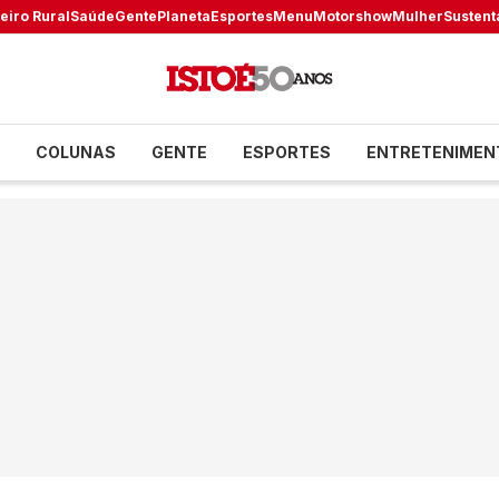
eiro Rural
Saúde
Gente
Planeta
Esportes
Menu
Motorshow
Mulher
Sustent
COLUNAS
GENTE
ESPORTES
ENTRETENIMEN