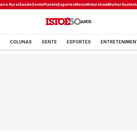
eiro Rural
Saúde
Gente
Planeta
Esportes
Menu
Motorshow
Mulher
Sustent
COLUNAS
GENTE
ESPORTES
ENTRETENIMEN