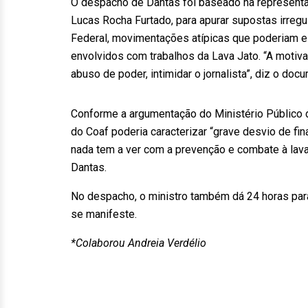
O despacho de Dantas foi baseado na representa
Lucas Rocha Furtado, para apurar supostas irregul
Federal, movimentações atípicas que poderiam es
envolvidos com trabalhos da Lava Jato. “A motiv
abuso de poder, intimidar o jornalista”, diz o doc
Conforme a argumentação do Ministério Público d
do Coaf poderia caracterizar “grave desvio de fin
nada tem a ver com a prevenção e combate à lava
Dantas.
No despacho, o ministro também dá 24 horas para
se manifeste.
*Colaborou Andreia Verdélio