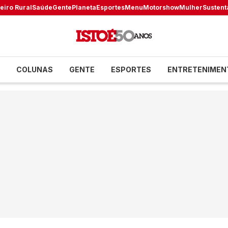
eiro Rural
Saúde
Gente
Planeta
Esportes
Menu
Motorshow
Mulher
Sustent
COLUNAS
GENTE
ESPORTES
ENTRETENIMEN