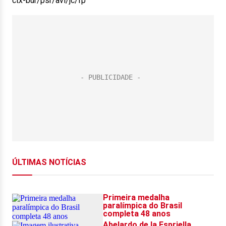
ctx-bur/psr/avl/jc/fp