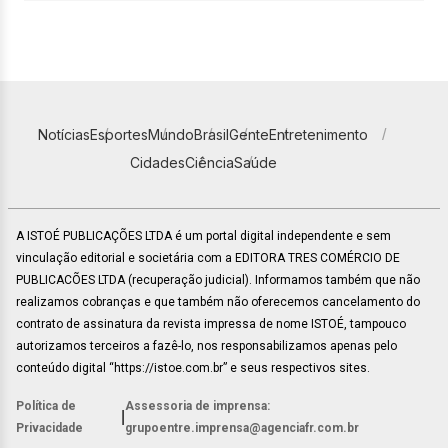
Notícias
Esportes
Mundo
Brasil
Gente
Entretenimento
Cidades
Ciência
Saúde
A ISTOÉ PUBLICAÇÕES LTDA é um portal digital independente e sem
vinculação editorial e societária com a EDITORA TRES COMÉRCIO DE
PUBLICACÕES LTDA (recuperação judicial). Informamos também que não
realizamos cobranças e que também não oferecemos cancelamento do
contrato de assinatura da revista impressa de nome ISTOÉ, tampouco
autorizamos terceiros a fazê-lo, nos responsabilizamos apenas pelo
conteúdo digital “https://istoe.com.br” e seus respectivos sites.
Política de
Assessoria de imprensa:
|
Privacidade
grupoentre.imprensa@agenciafr.com.br