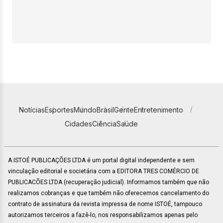
Notícias
Esportes
Mundo
Brasil
Gente
Entretenimento
Cidades
Ciência
Saúde
A ISTOÉ PUBLICAÇÕES LTDA é um portal digital independente e sem
vinculação editorial e societária com a EDITORA TRES COMÉRCIO DE
PUBLICACÕES LTDA (recuperação judicial). Informamos também que não
realizamos cobranças e que também não oferecemos cancelamento do
contrato de assinatura da revista impressa de nome ISTOÉ, tampouco
autorizamos terceiros a fazê-lo, nos responsabilizamos apenas pelo