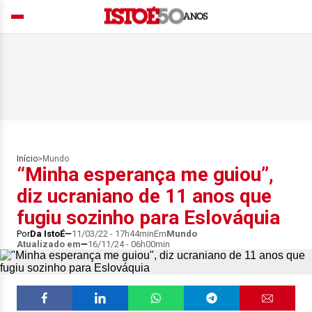
Início
>
Mundo
“Minha esperança me guiou”,
diz ucraniano de 11 anos que
fugiu sozinho para Eslováquia
Por
Da IstoÉ
11/03/22 - 17h44min
Em
Mundo
Atualizado em
16/11/24 - 06h00min