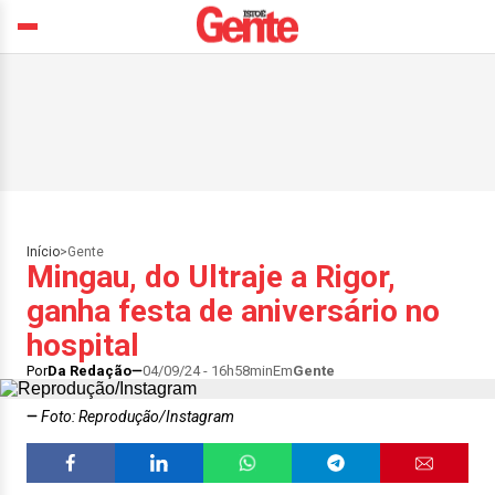
Início
>
Gente
Mingau, do Ultraje a Rigor,
ganha festa de aniversário no
hospital
Por
Da Redação
04/09/24 - 16h58min
Em
Gente
Foto: Reprodução/Instagram