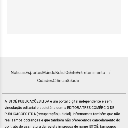
Notícias
Esportes
Mundo
Brasil
Gente
Entretenimento
Cidades
Ciência
Saúde
A ISTOÉ PUBLICAÇÕES LTDA é um portal digital independente e sem
vinculação editorial e societária com a EDITORA TRES COMÉRCIO DE
PUBLICACÕES LTDA (recuperação judicial). Informamos também que não
realizamos cobranças e que também não oferecemos cancelamento do
contrato de assinatura da revista impressa de nome ISTOÉ, tampouco