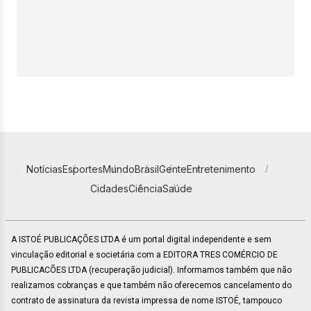
Notícias
Esportes
Mundo
Brasil
Gente
Entretenimento
Cidades
Ciência
Saúde
A ISTOÉ PUBLICAÇÕES LTDA é um portal digital independente e sem
vinculação editorial e societária com a EDITORA TRES COMÉRCIO DE
PUBLICACÕES LTDA (recuperação judicial). Informamos também que não
realizamos cobranças e que também não oferecemos cancelamento do
contrato de assinatura da revista impressa de nome ISTOÉ, tampouco