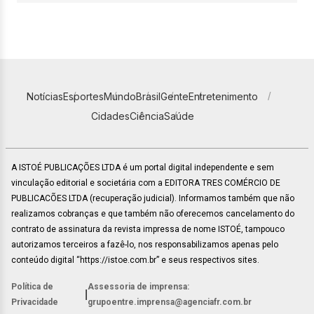
Notícias
Esportes
Mundo
Brasil
Gente
Entretenimento
Cidades
Ciência
Saúde
A ISTOÉ PUBLICAÇÕES LTDA é um portal digital independente e sem
vinculação editorial e societária com a EDITORA TRES COMÉRCIO DE
PUBLICACÕES LTDA (recuperação judicial). Informamos também que não
realizamos cobranças e que também não oferecemos cancelamento do
contrato de assinatura da revista impressa de nome ISTOÉ, tampouco
autorizamos terceiros a fazê-lo, nos responsabilizamos apenas pelo
conteúdo digital “https://istoe.com.br” e seus respectivos sites.
Política de
Assessoria de imprensa:
|
Privacidade
grupoentre.imprensa@agenciafr.com.br