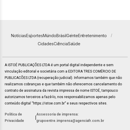
Notícias
Esportes
Mundo
Brasil
Gente
Entretenimento
Cidades
Ciência
Saúde
A ISTOÉ PUBLICAÇÕES LTDA é um portal digital independente e sem
vinculação editorial e societária com a EDITORA TRES COMÉRCIO DE
PUBLICACÕES LTDA (recuperação judicial). Informamos também que não
realizamos cobranças e que também não oferecemos cancelamento do
contrato de assinatura da revista impressa de nome ISTOÉ, tampouco
autorizamos terceiros a fazê-lo, nos responsabilizamos apenas pelo
conteúdo digital “https://istoe.com.br” e seus respectivos sites.
Política de
Assessoria de imprensa:
|
Privacidade
grupoentre.imprensa@agenciafr.com.br