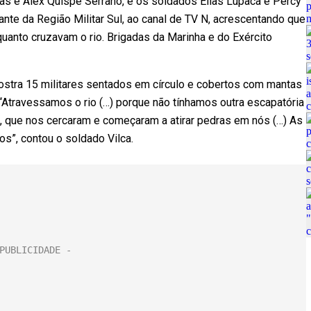
as e Alex Quispe Serrano, e os soldados Elías Lupaca e Percy
ante da Região Militar Sul, ao canal de TV N, acrescentando que
anto cruzavam o rio. Brigadas da Marinha e do Exército
ostra 15 militares sentados em círculo e cobertos com mantas
“Atravessamos o rio (…) porque não tínhamos outra escapatória
, que nos cercaram e começaram a atirar pedras em nós (…) As
”, contou o soldado Vilca.