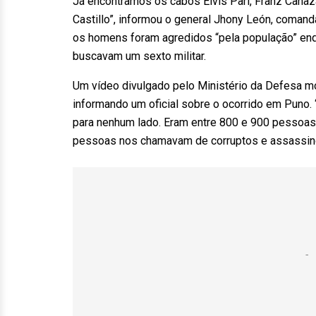
Já encontramos os cabos Elvis Pari, Franz Canaz
Castillo”, informou o general Jhony León, comand
os homens foram agredidos “pela população” enqu
buscavam um sexto militar.
Um vídeo divulgado pelo Ministério da Defesa m
informando um oficial sobre o ocorrido em Puno. 
para nenhum lado. Eram entre 800 e 900 pessoas
pessoas nos chamavam de corruptos e assassinos