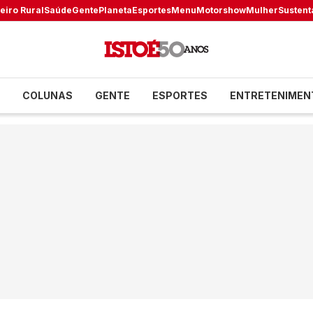
eiro Rural
Saúde
Gente
Planeta
Esportes
Menu
Motorshow
Mulher
Sustent
COLUNAS
GENTE
ESPORTES
ENTRETENIMEN