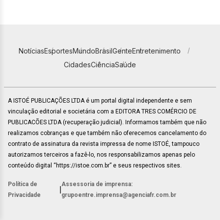
Notícias
Esportes
Mundo
Brasil
Gente
Entretenimento
Cidades
Ciência
Saúde
A ISTOÉ PUBLICAÇÕES LTDA é um portal digital independente e sem
vinculação editorial e societária com a EDITORA TRES COMÉRCIO DE
PUBLICACÕES LTDA (recuperação judicial). Informamos também que não
realizamos cobranças e que também não oferecemos cancelamento do
contrato de assinatura da revista impressa de nome ISTOÉ, tampouco
autorizamos terceiros a fazê-lo, nos responsabilizamos apenas pelo
conteúdo digital “https://istoe.com.br” e seus respectivos sites.
Política de
Assessoria de imprensa:
|
Privacidade
grupoentre.imprensa@agenciafr.com.br