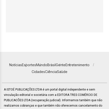
Notícias
Esportes
Mundo
Brasil
Gente
Entretenimento
Cidades
Ciência
Saúde
A ISTOÉ PUBLICAÇÕES LTDA é um portal digital independente e sem
vinculação editorial e societária com a EDITORA TRES COMÉRCIO DE
PUBLICACÕES LTDA (recuperação judicial). Informamos também que não
realizamos cobranças e que também não oferecemos cancelamento do