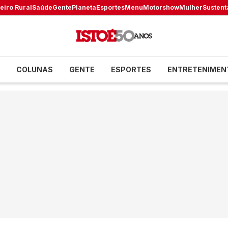
eiro Rural
Saúde
Gente
Planeta
Esportes
Menu
Motorshow
Mulher
Sustent
COLUNAS
GENTE
ESPORTES
ENTRETENIMEN