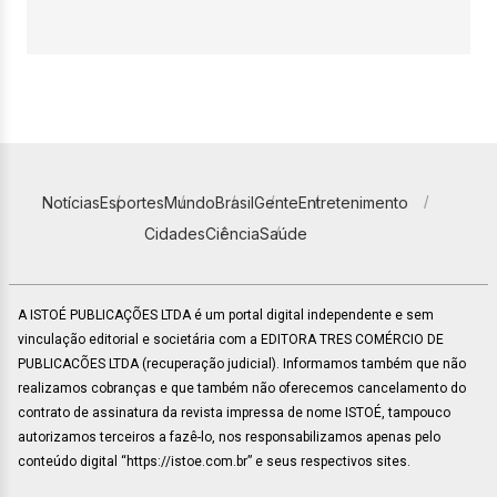
Notícias
Esportes
Mundo
Brasil
Gente
Entretenimento
Cidades
Ciência
Saúde
A ISTOÉ PUBLICAÇÕES LTDA é um portal digital independente e sem
vinculação editorial e societária com a EDITORA TRES COMÉRCIO DE
PUBLICACÕES LTDA (recuperação judicial). Informamos também que não
realizamos cobranças e que também não oferecemos cancelamento do
contrato de assinatura da revista impressa de nome ISTOÉ, tampouco
autorizamos terceiros a fazê-lo, nos responsabilizamos apenas pelo
conteúdo digital “https://istoe.com.br” e seus respectivos sites.