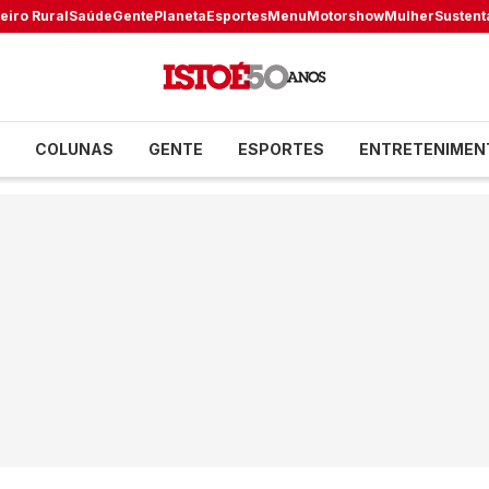
eiro Rural
Saúde
Gente
Planeta
Esportes
Menu
Motorshow
Mulher
Sustent
COLUNAS
GENTE
ESPORTES
ENTRETENIMEN