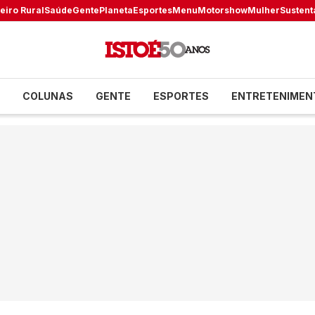
eiro Rural
Saúde
Gente
Planeta
Esportes
Menu
Motorshow
Mulher
Sustent
COLUNAS
GENTE
ESPORTES
ENTRETENIMEN