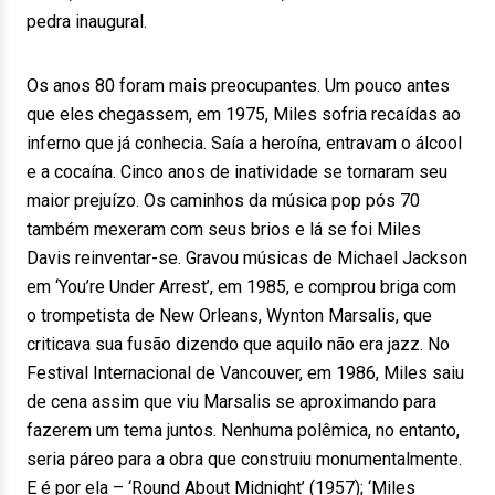
pedra inaugural.
Os anos 80 foram mais preocupantes. Um pouco antes
que eles chegassem, em 1975, Miles sofria recaídas ao
inferno que já conhecia. Saía a heroína, entravam o álcool
e a cocaína. Cinco anos de inatividade se tornaram seu
maior prejuízo. Os caminhos da música pop pós 70
também mexeram com seus brios e lá se foi Miles
Davis reinventar-se. Gravou músicas de Michael Jackson
em ‘You’re Under Arrest’, em 1985, e comprou briga com
o trompetista de New Orleans, Wynton Marsalis, que
criticava sua fusão dizendo que aquilo não era jazz. No
Festival Internacional de Vancouver, em 1986, Miles saiu
de cena assim que viu Marsalis se aproximando para
fazerem um tema juntos. Nenhuma polêmica, no entanto,
seria páreo para a obra que construiu monumentalmente.
E é por ela – ‘Round About Midnight’ (1957); ‘Miles