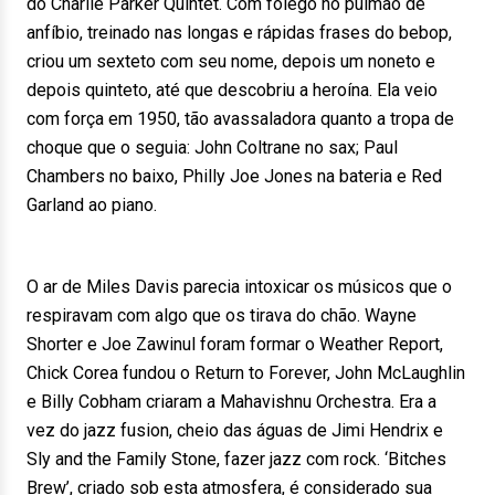
do Charlie Parker Quintet. Com fôlego no pulmão de
anfíbio, treinado nas longas e rápidas frases do bebop,
criou um sexteto com seu nome, depois um noneto e
depois quinteto, até que descobriu a heroína. Ela veio
com força em 1950, tão avassaladora quanto a tropa de
choque que o seguia: John Coltrane no sax; Paul
Chambers no baixo, Philly Joe Jones na bateria e Red
Garland ao piano.
O ar de Miles Davis parecia intoxicar os músicos que o
respiravam com algo que os tirava do chão. Wayne
Shorter e Joe Zawinul foram formar o Weather Report,
Chick Corea fundou o Return to Forever, John McLaughlin
e Billy Cobham criaram a Mahavishnu Orchestra. Era a
vez do jazz fusion, cheio das águas de Jimi Hendrix e
Sly and the Family Stone, fazer jazz com rock. ‘Bitches
Brew’, criado sob esta atmosfera, é considerado sua