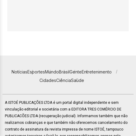
Notícias
Esportes
Mundo
Brasil
Gente
Entretenimento
Cidades
Ciência
Saúde
A ISTOÉ PUBLICAÇÕES LTDA é um portal digital independente e sem
vinculação editorial e societária com a EDITORA TRES COMÉRCIO DE
PUBLICACÕES LTDA (recuperação judicial). Informamos também que não
realizamos cobranças e que também não oferecemos cancelamento do
contrato de assinatura da revista impressa de nome ISTOÉ, tampouco