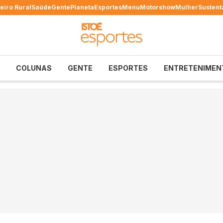
eiro Rural
Saúde
Gente
Planeta
Esportes
Menu
Motorshow
Mulher
Sustent
COLUNAS
GENTE
ESPORTES
ENTRETENIMEN