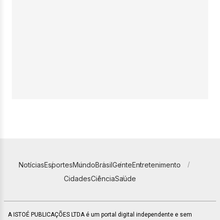
Notícias
Esportes
Mundo
Brasil
Gente
Entretenimento
Cidades
Ciência
Saúde
A ISTOÉ PUBLICAÇÕES LTDA é um portal digital independente e sem