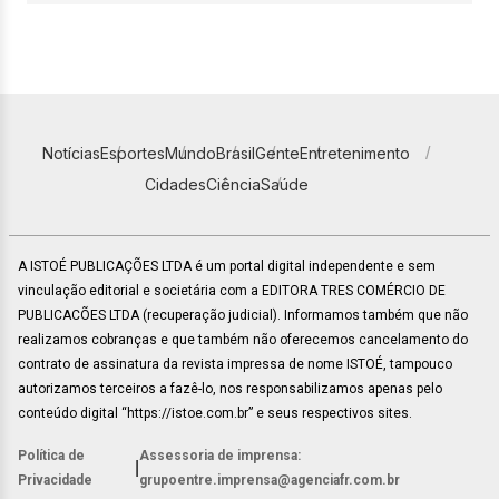
Notícias
Esportes
Mundo
Brasil
Gente
Entretenimento
Cidades
Ciência
Saúde
A ISTOÉ PUBLICAÇÕES LTDA é um portal digital independente e sem
vinculação editorial e societária com a EDITORA TRES COMÉRCIO DE
PUBLICACÕES LTDA (recuperação judicial). Informamos também que não
realizamos cobranças e que também não oferecemos cancelamento do
contrato de assinatura da revista impressa de nome ISTOÉ, tampouco
autorizamos terceiros a fazê-lo, nos responsabilizamos apenas pelo
conteúdo digital “https://istoe.com.br” e seus respectivos sites.
Política de
Assessoria de imprensa:
|
Privacidade
grupoentre.imprensa@agenciafr.com.br