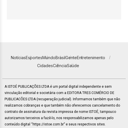
Notícias
Esportes
Mundo
Brasil
Gente
Entretenimento
Cidades
Ciência
Saúde
A ISTOÉ PUBLICAÇÕES LTDA é um portal digital independente e sem
vinculação editorial e societária com a EDITORA TRES COMÉRCIO DE
PUBLICACÕES LTDA (recuperação judicial). Informamos também que não
realizamos cobranças e que também não oferecemos cancelamento do
contrato de assinatura da revista impressa de nome ISTOÉ, tampouco
autorizamos terceiros a fazê-lo, nos responsabilizamos apenas pelo
conteúdo digital “https://istoe.com.br” e seus respectivos sites.