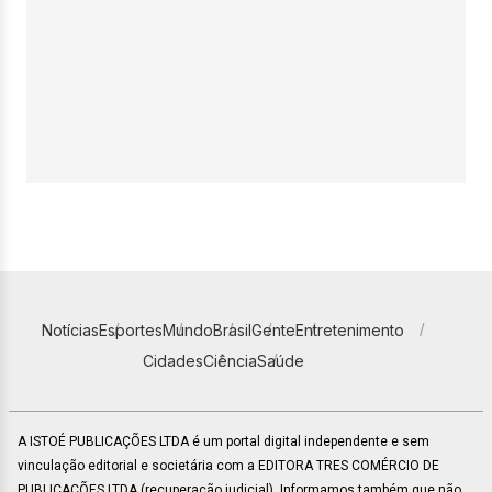
Notícias
Esportes
Mundo
Brasil
Gente
Entretenimento
Cidades
Ciência
Saúde
A ISTOÉ PUBLICAÇÕES LTDA é um portal digital independente e sem
vinculação editorial e societária com a EDITORA TRES COMÉRCIO DE
PUBLICACÕES LTDA (recuperação judicial). Informamos também que não