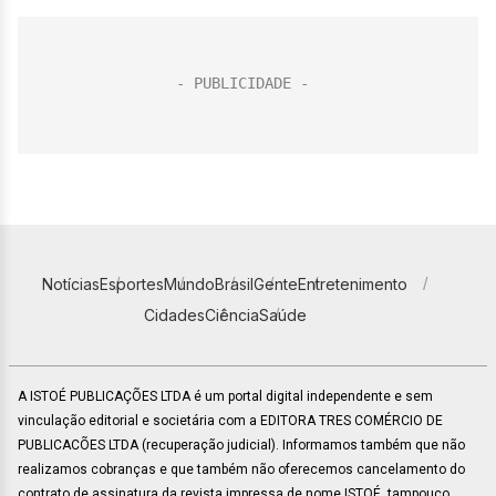
Notícias
Esportes
Mundo
Brasil
Gente
Entretenimento
Cidades
Ciência
Saúde
A ISTOÉ PUBLICAÇÕES LTDA é um portal digital independente e sem
vinculação editorial e societária com a EDITORA TRES COMÉRCIO DE
PUBLICACÕES LTDA (recuperação judicial). Informamos também que não
realizamos cobranças e que também não oferecemos cancelamento do
contrato de assinatura da revista impressa de nome ISTOÉ, tampouco