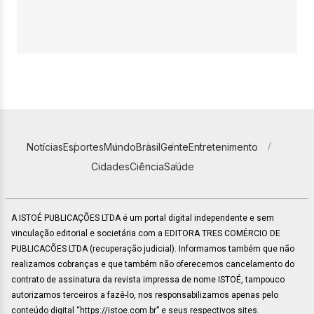
Notícias
Esportes
Mundo
Brasil
Gente
Entretenimento
Cidades
Ciência
Saúde
A ISTOÉ PUBLICAÇÕES LTDA é um portal digital independente e sem
vinculação editorial e societária com a EDITORA TRES COMÉRCIO DE
PUBLICACÕES LTDA (recuperação judicial). Informamos também que não
realizamos cobranças e que também não oferecemos cancelamento do
contrato de assinatura da revista impressa de nome ISTOÉ, tampouco
autorizamos terceiros a fazê-lo, nos responsabilizamos apenas pelo
conteúdo digital “https://istoe.com.br” e seus respectivos sites.